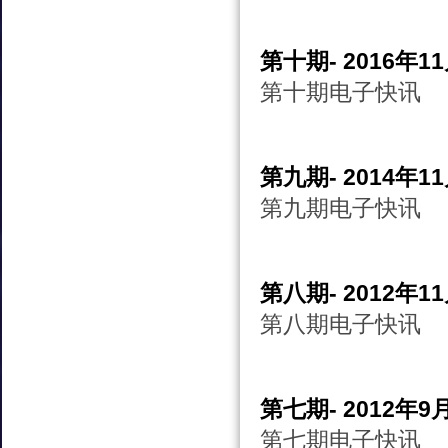
第十期- 2016年1
第十期电子快讯
第九期- 2014年1
第九期电子快讯
第八期- 2012年1
第八期电子快讯
第七期- 2012年9
第七期电子快讯