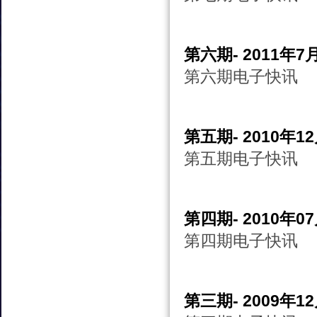
第六期- 2011年7
第六期电子快讯
第五期- 2010年1
第五期电子快讯
第四期- 2010年0
第四期电子快讯
第三期- 2009年1