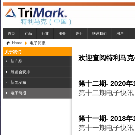
首页
产品
行业
服务
关于
联系我们
用户
Home
电子简报
关于我们
欢迎查阅特利马克
新产品
展览会安排
第十二期- 2020年
新闻发布
第十二期电子快讯
电子简报
第十一期- 2018年
第十一期电子快讯