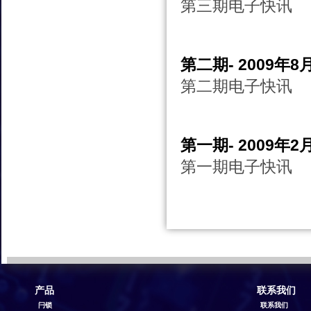
第三期电子快讯
第二期- 2009年8
第二期电子快讯
第一期- 2009年2
第一期电子快讯
产品
联系我们
闩锁
联系我们