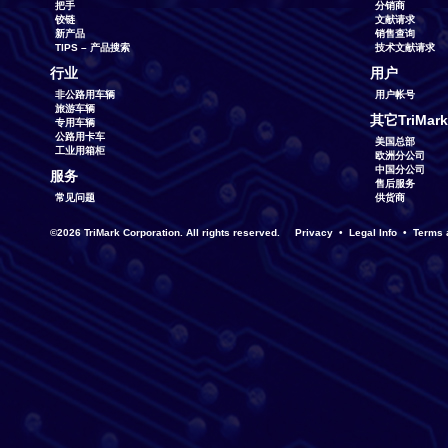
把手
分销商
铰链
文献请求
新产品
销售查询
TIPS – 产品搜索
技术文献请求
行业
用户
非公路用车辆
用户帐号
旅游车辆
其它TriMar
专用车辆
公路用卡车
美国总部
工业用箱柜
欧洲分公司
中国分公司
服务
售后服务
常见问题
供货商
©2026 TriMark Corporation. All rights reserved.
Privacy
•
Legal Info
•
Terms 