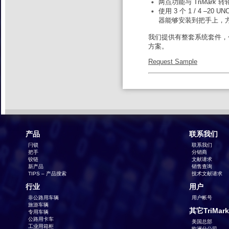
两点功能与 Tri
Mark
转
使用 3 个 1 / 4 
器能够安装到把手上，
我们提供有整套系统套件，
方案。
Request Sample
产品
联系我们
闩锁
联系我们
把手
分销商
铰链
文献请求
新产品
销售查询
TIPS – 产品搜索
技术文献请求
行业
用户
非公路用车辆
用户帐号
旅游车辆
其它TriMar
专用车辆
公路用卡车
美国总部
工业用箱柜
欧洲分公司