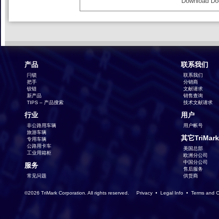
Download Do
产品
联系我们
闩锁
联系我们
把手
分销商
铰链
文献请求
新产品
销售查询
TIPS – 产品搜索
技术文献请求
行业
用户
非公路用车辆
用户帐号
旅游车辆
其它TriMar
专用车辆
公路用卡车
美国总部
工业用箱柜
欧洲分公司
中国分公司
服务
售后服务
常见问题
供货商
©2026 TriMark Corporation. All rights reserved.
Privacy
•
Legal Info
•
Terms and C