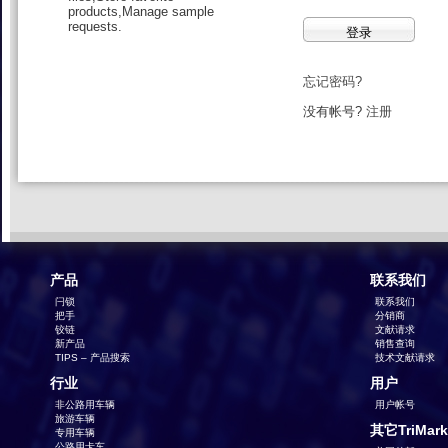
products,Manage sample
requests.
忘记密码?
没有帐号?
注册
产品
联系我们
闩锁
联系我们
把手
分销商
铰链
文献请求
新产品
销售查询
TIPS – 产品搜索
技术文献请求
行业
用户
非公路用车辆
用户帐号
旅游车辆
其它TriMar
专用车辆
公路用卡车